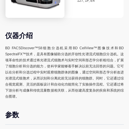
127, 1F, E4
合成生物学
高通量药物筛选
结构生物学
仪器介绍
通用仪器设备
BD FACSDiscover™S8细胞分选机采用BD CellView™图像技术和BD
SpectralFX™技术，是具有图像辅助分选的开创性光谱流式细胞仪分选机。这
项革命性的技术通过将光谱流式细胞术与实时空间和形态学分析相结合，扩展
了细胞分析和分选的能力，使科学家能够着手解决以前无法回答的问题。它可
成为用户
以在分析和分选过程中实时观察细胞群体的图像，通过空间和形态学分析改进
光谱流式细胞术，从而识别和分离此前无法获得的细胞群。同时，它还通过综
用户条例
合视觉观测、灵活的面板设计和自动化功能简化了实验操作流程。它还通过将
下游分析与成像和传统流量数据相关联，从而创建高度复杂的疾病和系统的综
收费标准
合图谱。
质谱服务
参数
基因组学服务
组织脱水服务