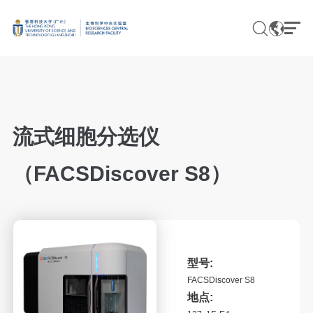
EN
CN
流式细胞分选仪
基因组学
（FACSDiscover S8）
蛋白质组学与代谢组学
脑与认知
影像
型号:
流式及细胞培养
FACSDiscover S8
地点:
组织学