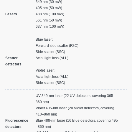
349 nm (30 mW)
405 nm (50 mW)
Lasers
488 nm (100 mW)
561 nm (50 mW)
637 nm (100 mW)
Blue laser:
新闻
Forward side scatter (FSC)
Side scatter (SSC)
活动
Scatter
Axial light loss (ALL)
detectors
Violet laser:
Axial light loss (ALL)
Side scatter (SSC)
用户指导委员会
UV 349-nm laser (22 UV detectors, covering 365–
我们的团队
860 nm)
Violet 405-nm laser (20 Violet detectors, covering
加入我们
410–860 nm)
Fluorescence
Blue 488-nm laser (16 Blue detectors, covering 495
detectors
–860 nm)