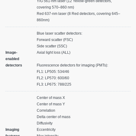
Y/G 561-nm laser (12 Yellow-green detectors,
covering 570–860 nm)
Red 637-nm laser (8 Red detectors, covering 645–
860nm)
Blue laser scatter detectors:
Forward scatter (FSC)
Side scatter (SSC)
Image-
Axial light loss (ALL)
enabled
detectors
Fluorescence detectors for imaging (PMTs):
FL1: LP505: 534/46
FL2: LP570: 600/60
FL3: LP675: 788/225
Center of mass X
Center of mass Y
Correlation
Delta center of mass
Diffusivity
Imaging
Eccentricity
features
Max intensity