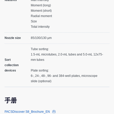
Moment (long)
Moment (short)
Radial moment
Size
Total intensity
Nozzle size
85/100/130 µm
Tube sorting:
1.5-mL microtubes, 2.0-mL tubes and 5.0-mL 12x75-
Sort
mm tubes
collection
devices
Plate sorting:
6-, 24-, 48-, 96- and 384-well plates, microscope
slide (optional)
手册
FACSDiscover S8_Brochure_EN