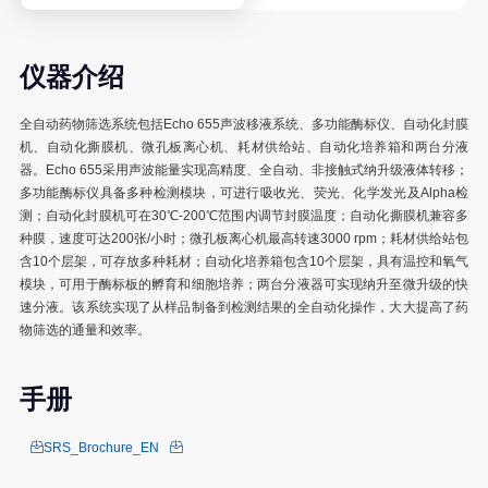
合成生物学
高通量药物筛选
仪器介绍
结构生物学
全自动药物筛选系统包括Echo 655声波移液系统、多功能酶标仪、自动化封膜
机、自动化撕膜机、微孔板离心机、耗材供给站、自动化培养箱和两台分液
通用仪器设备
器。Echo 655采用声波能量实现高精度、全自动、非接触式纳升级液体转移；
多功能酶标仪具备多种检测模块，可进行吸收光、荧光、化学发光及Alpha检
测；自动化封膜机可在30℃-200℃范围内调节封膜温度；自动化撕膜机兼容多
种膜，速度可达200张/小时；微孔板离心机最高转速3000 rpm；耗材供给站包
含10个层架，可存放多种耗材；自动化培养箱包含10个层架，具有温控和氧气
成为用户
模块，可用于酶标板的孵育和细胞培养；两台分液器可实现纳升至微升级的快
用户条例
速分液。该系统实现了从样品制备到检测结果的全自动化操作，大大提高了药
物筛选的通量和效率。
收费标准
质谱服务
手册
基因组学服务
SRS_Brochure_EN
组织脱水服务