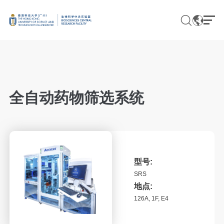
EN
CN
全自动药物筛选系统
基因组学
蛋白质组学与代谢组学
脑与认知
型号:
SRS
影像
地点:
流式及细胞培养
126A, 1F, E4
组织学